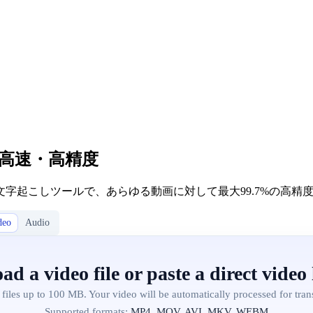
 高速・高精度
字起こしツールで、あらゆる動画に対して最大99.7%の高精
deo
Audio
ad a video file or paste a direct video 
files up to 100 MB. Your video will be automatically processed for trans
Supported formats:
MP4, MOV, AVI, MKV, WEBM