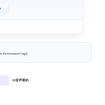
k
he Environment?.mp4
AI音声要約