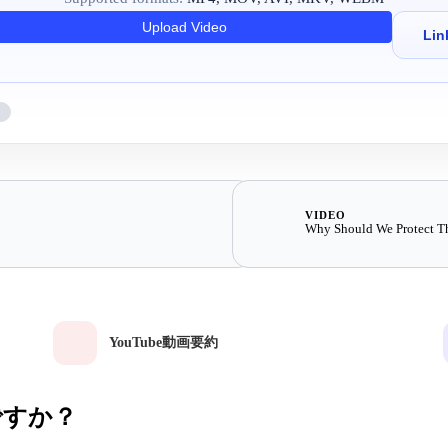
Upload Video
Lin
VIDEO
Why Should We Protect T
YouTube動画要約
ですか？