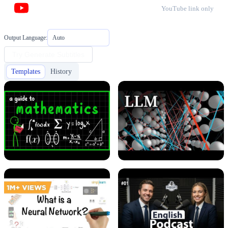
YouTube link only
Output Language:
Auto
Try Generate Subtitles
Templates
History